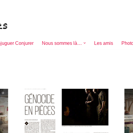
juguer Conjurer
Nous sommes là…
Les amis
Photo