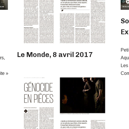
So
Ex
Peti
Le Monde, 8 avril 2017
rs,
Aqui
Les 
ite »
Com