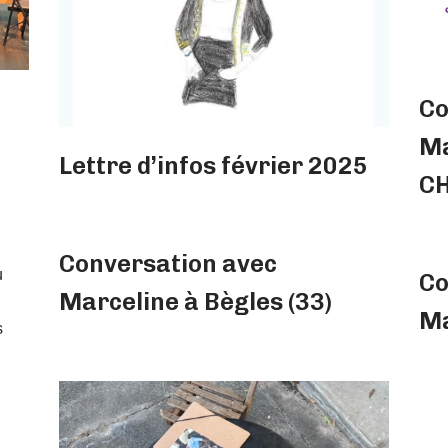
Co
Ma
Lettre d’infos février 2025
CH
Conversation avec
u
Co
Marceline à Bègles (33)
Ma
s