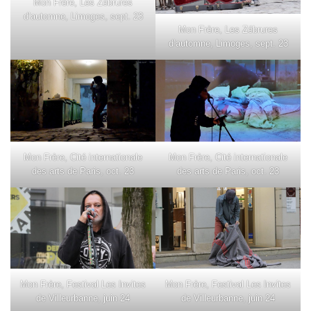
Mon Frère, Les Zébrures
d’automne, Limoges, sept. 23
Mon Frère, Les Zébrures
d’automne, Limoges, sept. 23
Mon Frère, Cité internationale
Mon Frère, Cité internationale
des arts de Paris, oct. 23
des arts de Paris, oct. 23
Mon Frère, Festival Les Invites
Mon Frère, Festival Les Invites
de Villeurbanne, juin 24
de Villeurbanne, juin 24