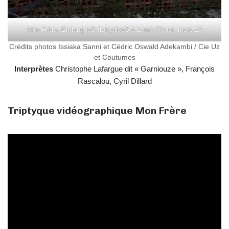
Mon Frère, En langueS françaiseS à Lomé (Togo), mars 24
Crédits photos Issiaka Sanni et Cédric Oswald Adekambi / Cie Uz
et Coutumes
Interprètes
Christophe Lafargue dit « Garniouze », François
Rascalou, Cyril Dillard
Triptyque vidéographique Mon Frère