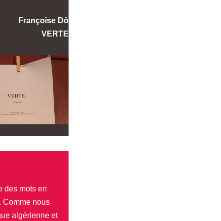
Françoise Dô
VERTE
re des mots en
oir. Comme nous
gue algérienne et