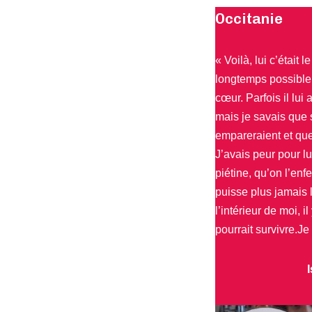
Occitanie
« Voilà, lui c’était l
longtemps possible
cœur. Parfois il lui 
mais je savais que s’
empareraient et que 
J’avais peur pour lu
piétine, qu’on l’enf
puisse plus jamais l
l’intérieur de moi, i
pourrait survivre.Je