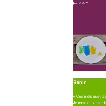
parole. »
Bénin
« Ces mots que j’a
Je tente de vomir d