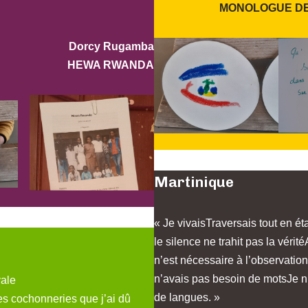
MONOLOGUE DE 
Dorcy Rugamba
HEWA RWANDA
Martinique
« Je vivaisTraversais tout en é
le silence ne trahit pas la vérit
n’est nécessaire à l’observatio
n’avais pas besoin de motsJe n
vale
de langues. »
es cochonneries que j’ai dû