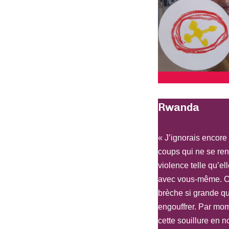
Rwanda
« J’ignorais encore 
coups qui ne se re
violence telle qu’el
avec vous-même. Ca
brèche si grande q
engouffrer. Par mo
cette souillure en 