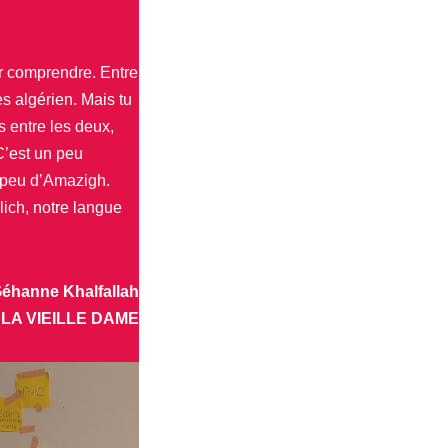
par comprendre. Entre
s algérien. Mais tu
s entre les deux,
C’est un peu
n peu d’Amazigh.
lich, notre langue
éhanne Khalfallah
LA VIEILLE DAME