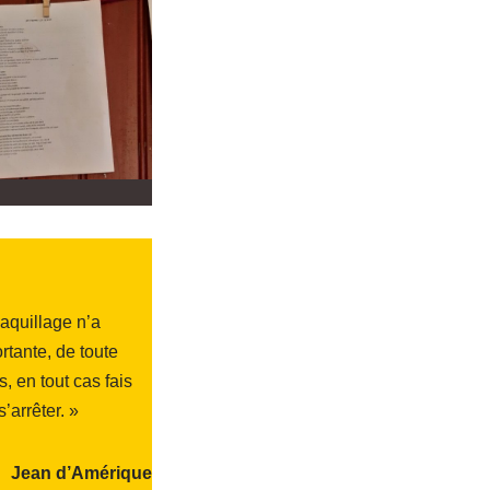
aquillage n’a
rtante, de toute
, en tout cas fais
’arrêter. »
Jean d’Amérique