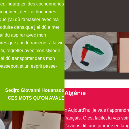
ger, ingurgiter, des cochonneries
 imaginer , des cochonneries
r,que j’ai dû ramasser avec ma
troduire dans,que j’ai dû aimer
ai dû aspirer avec mon
es que j’ai dû ramener à la vie
r, regretter avec mon stylode
’ai dû transporter dans mon
passeport et un esprit passe-
Sedjro Giovanni Houansou
Algérie
CES MOTS QU’ON AVALE
« Aujourd’hui je vais t’apprend
français. C’est facile, tu vas v
l’avions dit, une journée en lan