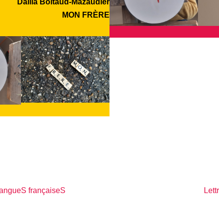
Dalila Boitaud-Mazaudier
MON FRÈRE
 langueS françaiseS
Lett