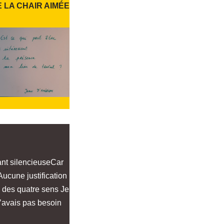
LA CHAIR AIMÉE
tant silencieuseCar
éAucune justification
n des quatre sens Je
’avais pas besoin