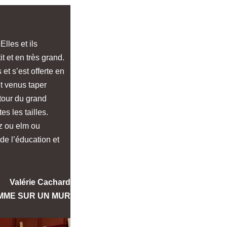
Elles et ils
t et en très grand.
 et s’est offerte en
ont venus taper
utour du grand
es les tailles.
bz ou elm ou
de l’éducation et
Valérie Cachard
MME SUR UN MUR