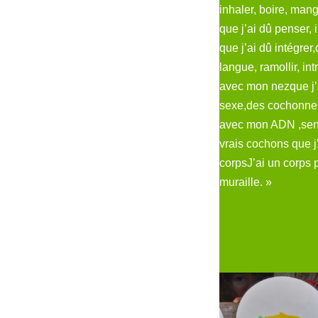
inhaler, boire, man
que j’ai dû penser,
que j’ai dû intégre
langue, ramollir, in
avec mon nezque j’
sexe,des cochonneri
avec mon ADN ,senti
vrais cochons que j
corpsJ’ai un corps 
muraille. »