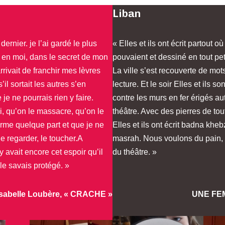
Liban
e dernier. je l’ai gardé le plus
« Elles et ils ont écrit partout où 
 en moi, dans le secret de mon
pouvaient et dessiné en tout peti
arrivait de franchir mes lèvres
La ville s’est recouverte de mots
il sortait les autres s’en
lecture. Et le soir Elles et ils s
je ne pourrais rien y faire.
contre les murs en fer érigés a
i, qu’on le massacre, qu’on le
théâtre. Avec des pierres de tout
erme quelque part et que je ne
Elles et ils ont écrit badna khe
e regarder, le toucher.A
masrah. Nous voulons du pain, 
l y avait encore cet espoir qu’il
du théâtre. »
 le savais protégé. »
Isabelle Loubère, « CRACHE »
UNE FE