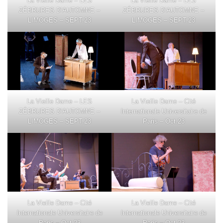
La Vieille Dame – LES
La Vieille Dame – LES
ZÉBRURES D’AUTOMNE –
ZÉBRURES D’AUTOMNE –
LIMOGES – SEPT.23
LIMOGES – SEPT.23
La Vieille Dame – LES
La Vieille Dame – Cité
ZÉBRURES D’AUTOMNE –
Internationale Universitaire de
LIMOGES – SEPT.23
Paris – Oct.23
La Vieille Dame – Cité
La Vieille Dame – Cité
Internationale Universitaire de
Internationale Universitaire de
Paris – Oct.23
Paris – Oct.23