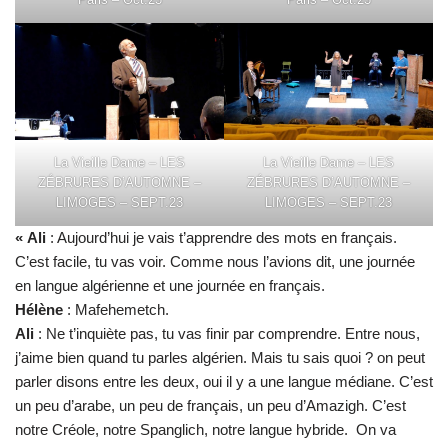
La Vieille Dame – LES
La Vieille Dame – LES
ZÉBRURES D’AUTOMNE –
ZÉBRURES D’AUTOMNE –
LIMOGES – SEPT.23
LIMOGES – SEPT.23
« Ali
: Aujourd’hui je vais t’apprendre des mots en français.
C’est facile, tu vas voir. Comme nous l’avions dit, une journée
en langue algérienne et une journée en français.
Hélène
: Mafehemetch.
Ali
: Ne t’inquiète pas, tu vas finir par comprendre. Entre nous,
j’aime bien quand tu parles algérien. Mais tu sais quoi ? on peut
parler disons entre les deux, oui il y a une langue médiane. C’est
un peu d’arabe, un peu de français, un peu d’Amazigh. C’est
notre Créole, notre Spanglich, notre langue hybride. On va