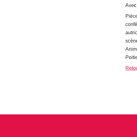
Ave
Pièce
confé
autri
scène
Anim
Poiti
Retou