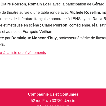
c
Claire Poirson
,
Romain Losi
, avec la participation de
Gérard 
 de théâtre suivie d’une table ronde avec
Michèle Rosellini
, m
rences de littérature française honoraire à l’ENS Lyon ;
Dalila 
ce et metteuse en scène ;
Claire Poirson
, comédienne, réalisat
 et autrice et
François Veilhan
.
ée par
Dominique Moncond’huy
, professeur émérite de littéra
ers.
r à la liste des événements
Compagnie Uz et Coutumes
52 rue Faza 33730 Uzeste