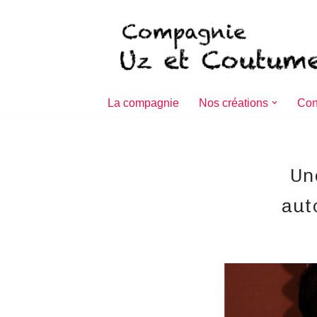
Aller
au
contenu
La compagnie
Nos créations
Con
Un
aut