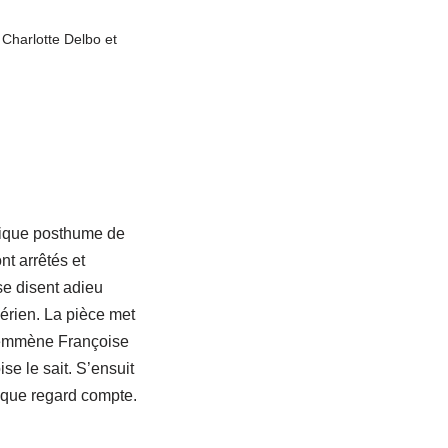
harlotte Delbo et
hique posthume de
t arrêtés et
se disent adieu
lérien. La pièce met
at emmène Françoise
se le sait. S’ensuit
aque regard compte.