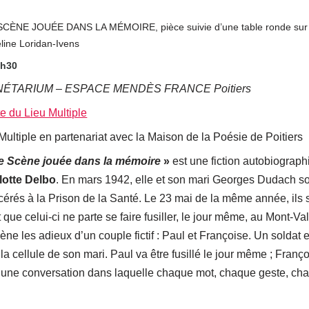
CÈNE JOUÉE DANS LA MÉMOIRE, pièce suivie d’une table ronde sur C
line Loridan-Ivens
8h30
ÉTARIUM – ESPACE MENDÈS FRANCE Poitiers
te du Lieu Multiple
Multiple en partenariat avec la Maison de la Poésie de Poitiers
e Scène jouée dans la mémoire
»
est une fiction autobiograp
lotte Delbo
. En mars 1942, elle et son mari Georges Dudach son
cérés à la Prison de la Santé. Le 23 mai de la même année, ils 
 que celui-ci ne parte se faire fusiller, le jour même, au Mont-Va
ène les adieux d’un couple fictif : Paul et Françoise. Un sold
la cellule de son mari. Paul va être fusillé le jour même ; Françoi
 une conversation dans laquelle chaque mot, chaque geste, ch