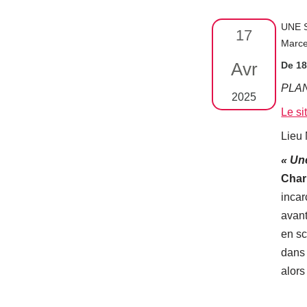
UNE S
17
Marce
Avr
De 1
PLAN
2025
Le si
Lieu 
« Un
Char
incar
avant
en sc
dans 
alors