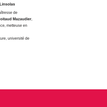
Linsolas
aîtresse de
Boitaud Mazaudier
,
rice, metteuse en
ture, université de