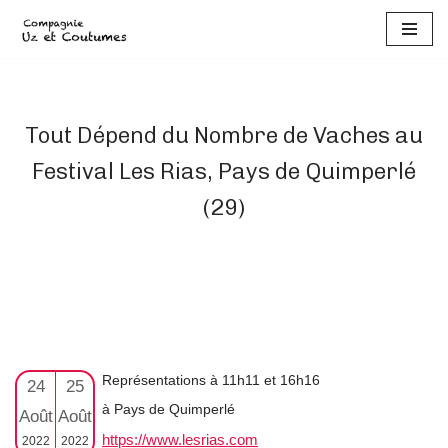
Aller
au
contenu
Tout Dépend du Nombre de Vaches au
Festival Les Rias, Pays de Quimperlé
(29)
Représentations à 11h11 et 16h16
24
25
à Pays de Quimperlé
Août
Août
https://www.lesrias.com
2022
2022