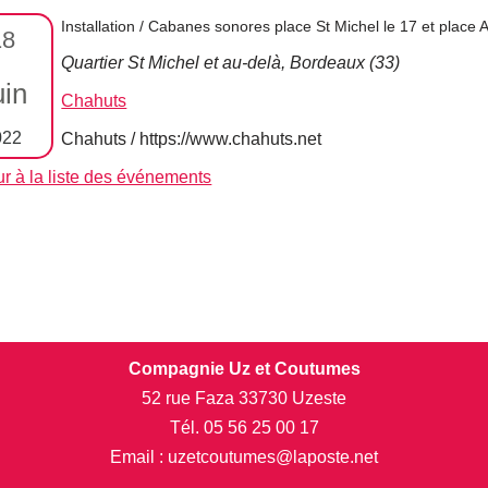
Installation / Cabanes sonores place St Michel le 17 et place 
18
Quartier St Michel et au-delà, Bordeaux (33)
uin
Chahuts
022
Chahuts / https://www.chahuts.net
r à la liste des événements
Compagnie Uz et Coutumes
52 rue Faza 33730 Uzeste
Tél. 05 56 25 00 17
Email : uzetcoutumes@laposte.net