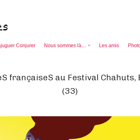
juguer Conjurer
Nous sommes là…
Les amis
Photo
eS françaiseS au Festival Chahuts,
(33)