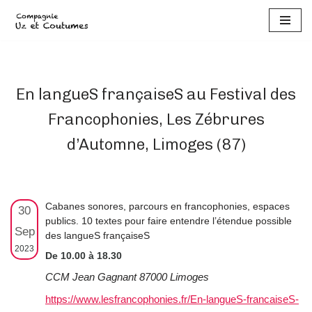
Aller
au
contenu
En langueS françaiseS au Festival des
Francophonies, Les Zébrures
d’Automne, Limoges (87)
Cabanes sonores, parcours en francophonies, espaces
30
publics. 10 textes pour faire entendre l’étendue possible
Sep
des langueS françaiseS
2023
De 10.00 à 18.30
CCM Jean Gagnant 87000 Limoges
https://www.lesfrancophonies.fr/En-langueS-francaiseS-