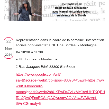
Représentation dans le cadre de la semaine "intervention
22
sociale non-violente" à l'IUT de Bordeaux Montaigne
Nov
De 10:30 à 11:30
2024
à IUT Bordeaux Montaigne
1 Rue Jacques Ellul, 33800 Bordeaux
https://www.google.com/url?
sa=t&source=web&rct=j&opi=89978449&url=https://ww
w.iut.u-bordeaux-
montaigne.fr/&ved=2ahUKEwi04ZvLxMeJAxUHTKQEH
fDuJQwQFnoECAoQAQ&usg=AOvVaw3VA6yVpf-
t5AnCG-mxIy4i