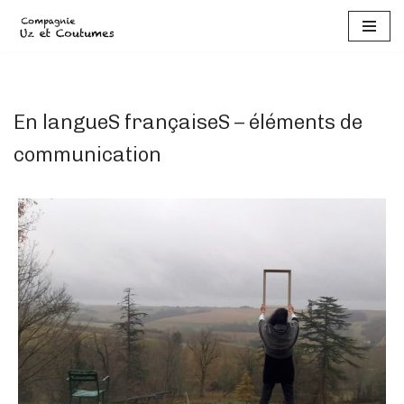
Aller
au
contenu
En langueS françaiseS – éléments de
communication