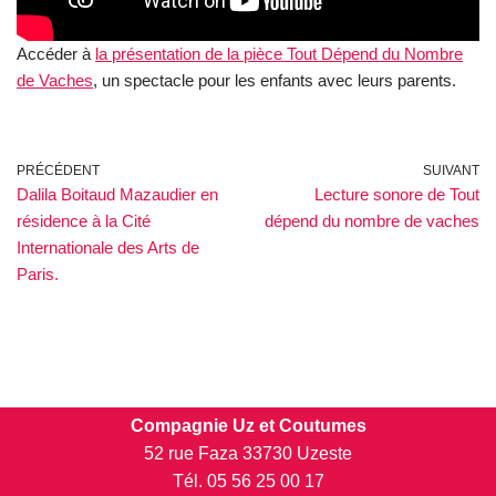
Accéder à
la présentation de la pièce Tout Dépend du Nombre
de Vaches
, un spectacle pour les enfants avec leurs parents.
PRÉCÉDENT
SUIVANT
Dalila Boitaud Mazaudier en
Lecture sonore de Tout
résidence à la Cité
dépend du nombre de vaches
Internationale des Arts de
Paris.
Compagnie Uz et Coutumes
52 rue Faza 33730 Uzeste
Tél. 05 56 25 00 17