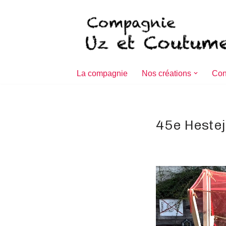
Aller
au
contenu
La compagnie
Nos créations
Con
45e Hestej