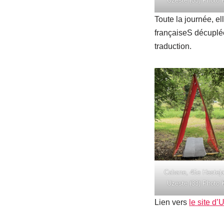
Uzeste (33) Photo K
Toute la journée, el
françaiseS décuplée
traduction.
Cabane, 45e Hesteja
Uzeste (33) Photo K
Lien vers
le site d